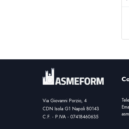
Blocchi
Blocchi
Co
Tel
Via Giovanni Porzio, 4
Ema
CDN Isola G1 Napoli 80143
asm
C.F. - P.IVA - 07418460635