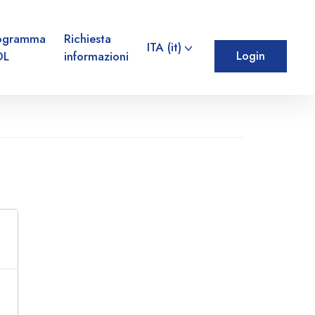
ogramma
Richiesta
ITA ‎(it)‎
OL
informazioni
Login