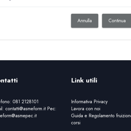
Annulla
Continua
ntatti
Link utili
efono: 081 2128101
Informativa Privacy
il: contatti@asmeform.it Pec:
Lavora con noi
eform@asmepec.it
Guida e Regolamento fruizion
corsi